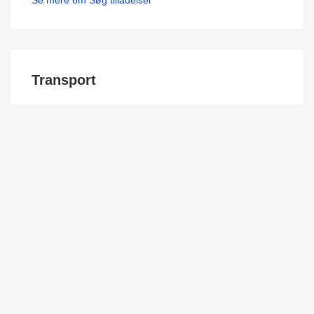
Transport
Kørsel i Midtbyen
Miljøzone i Aarhus
Skal du bruge erhvervsparkering?
Har du brug for kommerciel servicevejvisning?
Oplever du herreløse cykler på din grund?
Se mere om Transport