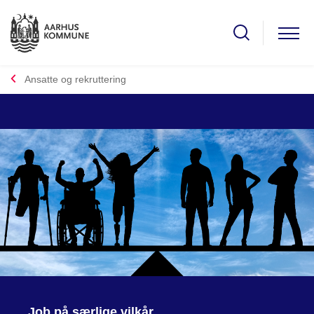
Ansatte og rekruttering
Job på særlige vilkår