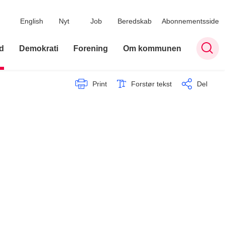
English
Nyt
Job
Beredskab
Abonnementsside
d
Demokrati
Forening
Om kommunen
Print
Forstør tekst
Del