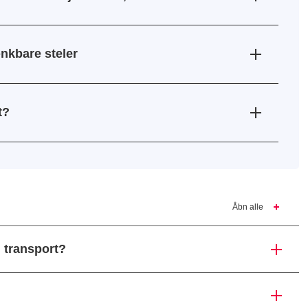
nkbare steler
t?
Åbn alle
 transport?