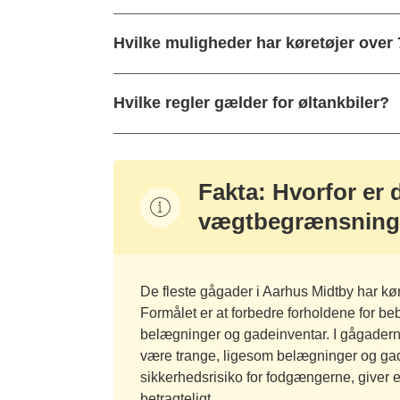
Hvilke muligheder har køretøjer over 
Hvilke regler gælder for øltankbiler?
Fakta: Hvorfor er
vægtbegrænsninge
De fleste gågader i Aarhus Midtby har kø
Formålet er at forbedre forholdene for b
belægninger og gadeinventar. I gågader
være trange, ligesom belægninger og gad
sikkerhedsrisiko for fodgængerne, giver e
betragteligt.