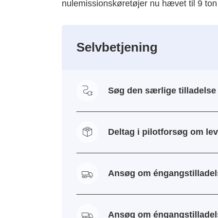
nulemissionskøretøjer nu hævet til 9 ton
Selvbetjening
Søg den særlige tilladels
Deltag i pilotforsøg om lev
Ansøg om éngangstilladels
Ansøg om éngangstilladelse