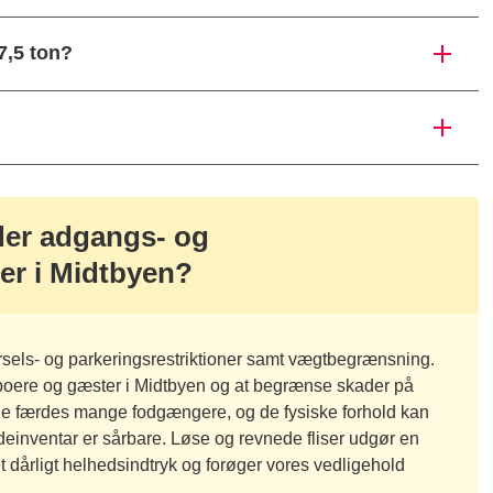
7,5 ton?
 der adgangs- og
r i Midtbyen?
rsels- og parkeringsrestriktioner samt vægtbegrænsning.
eboere og gæster i Midtbyen og at begrænse skader på
ne færdes mange fodgængere, og de fysiske forhold kan
einventar er sårbare. Løse og revnede fliser udgør en
t dårligt helhedsindtryk og forøger vores vedligehold