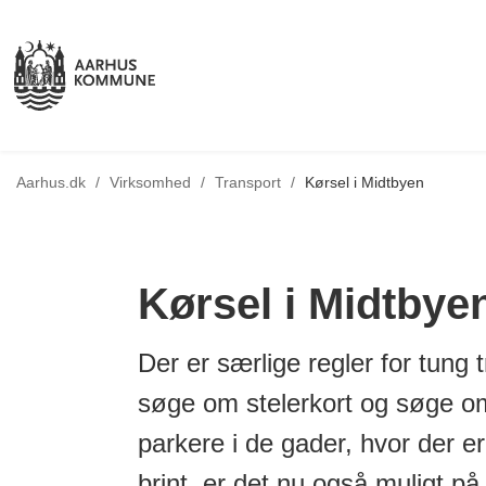
Tilbage til
Aarhus.dk
/
Virksomhed
/
Transport
/
Kørsel i Midtbyen
Kørsel i Midtbye
Der er særlige regler for tung 
søge om stelerkort og søge om 
parkere i de gader, hvor der e
brint, er det nu også muligt på 