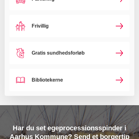
Frivillig
Gratis sundhedsforløb
Bibliotekerne
Har du set egeprocessionsspinder i
Aarhus Kommune? Send et borgertip