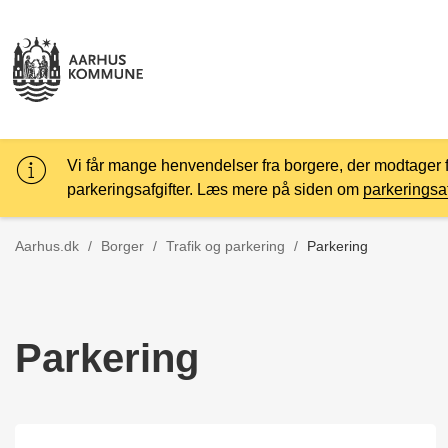
Vi får mange henvendelser fra borgere, der modtager 
parkeringsafgifter. Læs mere på siden om
parkeringsaf
Tilbage til
Aarhus.dk
/
Borger
/
Trafik og parkering
/
Parkering
Parkering