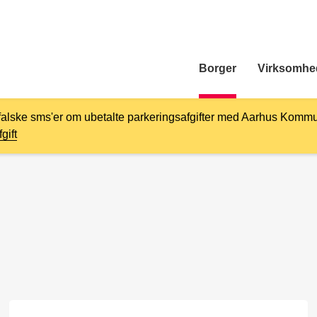
Borger
Virksomhe
falske sms'er om ubetalte parkeringsafgifter med Aarhus Kommu
gift