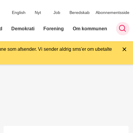
English
Nyt
Job
Beredskab
Abonnementsside
d
Demokrati
Forening
Om kommunen
ne som afsender. Vi sender aldrig sms'er om ubetalte