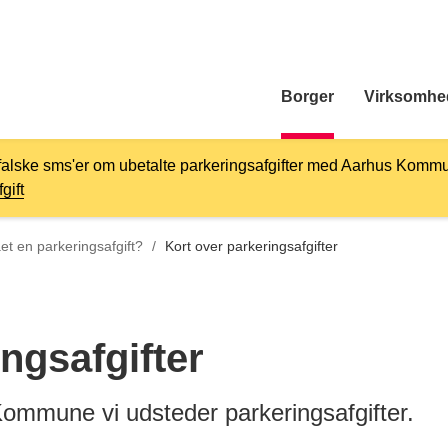
Borger
Virksomhe
falske sms'er om ubetalte parkeringsafgifter med Aarhus Kommu
gift
l
et en parkeringsafgift?
/
Kort over parkeringsafgifter
ngsafgifter
Kommune vi udsteder parkeringsafgifter.