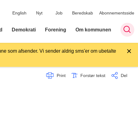
English
Nyt
Job
Beredskab
Abonnementsside
d
Demokrati
Forening
Om kommunen
ne som afsender. Vi sender aldrig sms'er om ubetalte
Print
Forstør tekst
Del