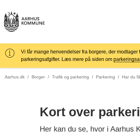
Vi får mange henvendelser fra borgere, der modtager 
parkeringsafgifter. Læs mere på siden om
parkeringsaf
Tilbage ti
Aarhus.dk
/
Borger
/
Trafik og parkering
/
Parkering
/
Har du få
Kort over parkeri
Her kan du se, hvor i Aarhus 