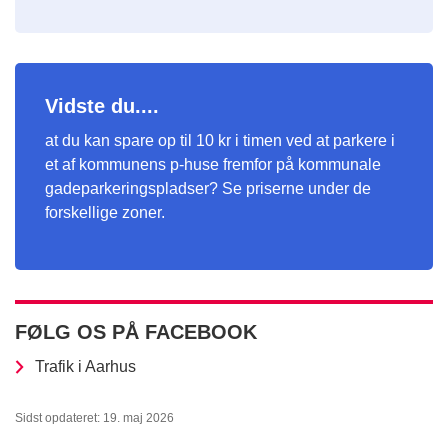
Vidste du....
at du kan spare op til 10 kr i timen ved at parkere i
et af kommunens p-huse fremfor på kommunale
gadeparkeringspladser? Se priserne under de
forskellige zoner.
FØLG OS PÅ FACEBOOK
Trafik i Aarhus
Sidst opdateret: 19. maj 2026