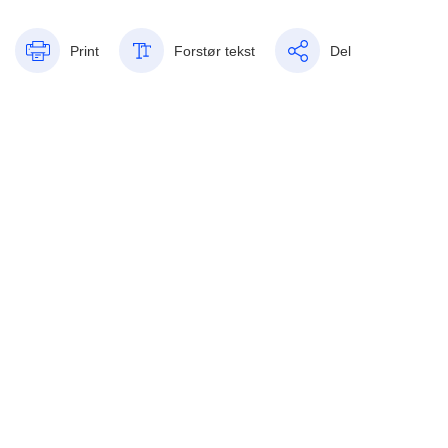
Print
Forstør tekst
Del