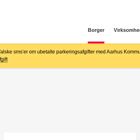
Borger
Virksomhe
falske sms'er om ubetalte parkeringsafgifter med Aarhus Kommu
gift