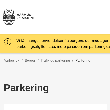
Vi får mange henvendelser fra borgere, der modtager 
parkeringsafgifter. Læs mere på siden om
parkeringsaf
Tilbage til
Aarhus.dk
/
Borger
/
Trafik og parkering
/
Parkering
Parkering