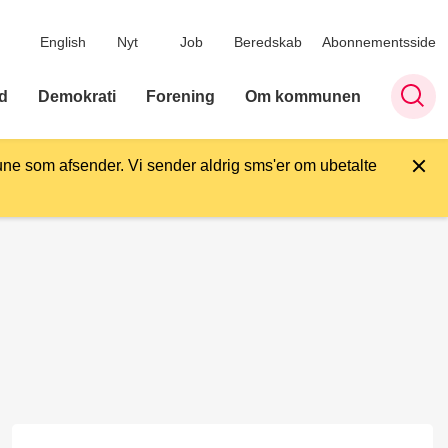
English
Nyt
Job
Beredskab
Abonnementsside
d
Demokrati
Forening
Om kommunen
ne som afsender. Vi sender aldrig sms'er om ubetalte