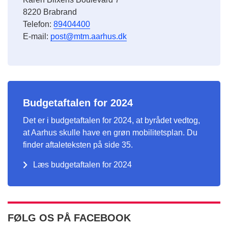
8220 Brabrand
Telefon:
89404400
E-mail:
post@mtm.aarhus.dk
Budgetaftalen for 2024
Det er i budgetaftalen for 2024, at byrådet vedtog,
at Aarhus skulle have en grøn mobilitetsplan. Du
finder aftaleteksten på side 35.
Læs budgetaftalen for 2024
FØLG OS PÅ FACEBOOK