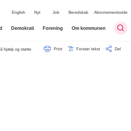
English
Nyt
Job
Beredskab
Abonnementsside
d
Demokrati
Forening
Om kommunen
Print
Forstør tekst
Del
å hjælp og støtte