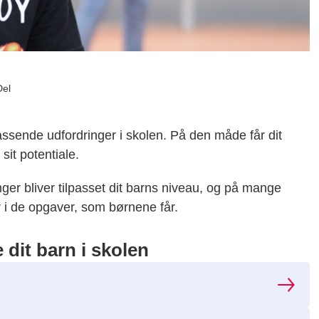
Del
assende udfordringer i skolen. På den måde får dit
sit potentiale.
inger bliver tilpasset dit barns niveau, og på mange
r i de opgaver, som børnene får.
 dit barn i skolen