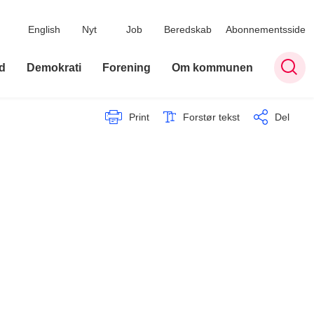
English
Nyt
Job
Beredskab
Abonnementsside
d
Demokrati
Forening
Om kommunen
Print
Forstør tekst
Del