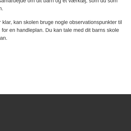
 samarbejde om dit barn og et værktøj, som du som
m.
er klar, kan skolen bruge nogle observationspunkter til
 for en handleplan. Du kan tale med dit barns skole
lan.