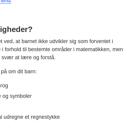
siniz
ligheder?
ed, at barnet ikke udvikler sig som forventet i
i forhold til bestemte områder i matematikken, men
 svær at lære og forstå.
å om dit barn:
prog
e og symboler
al udregne et regnestykke