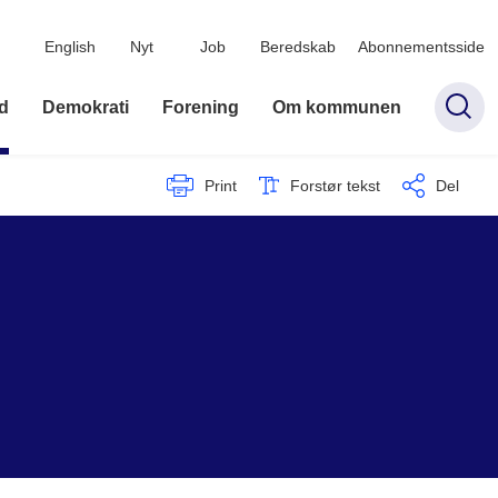
English
Nyt
Job
Beredskab
Abonnementsside
d
Demokrati
Forening
Om kommunen
Print
Forstør tekst
Del