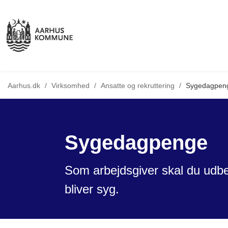
Tilbage til
Aarhus.dk
/
Virksomhed
/
Ansatte og rekruttering
/
Sygedagpen
Sygedagpenge
Som arbejdsgiver skal du udb
bliver syg.