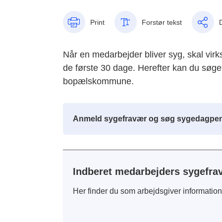
Print
Forstør tekst
Når en medarbejder bliver syg, skal v
de første 30 dage. Herefter kan du søg
bopælskommune.
Anmeld sygefravær og søg sygedagpen
Indberet medarbejders sygefra
Her finder du som arbejdsgiver informatio