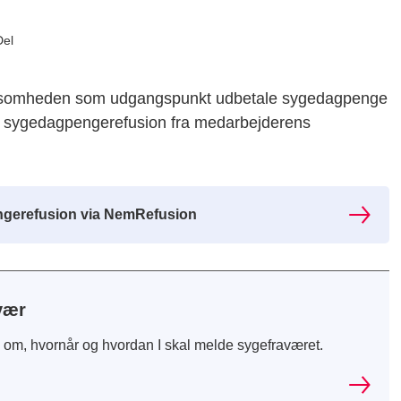
Del
irksomheden som udgangspunkt udbetale sygedagpenge
e sygedagpengerefusion fra medarbejderens
gerefusion via NemRefusion
vær
n om, hvornår og hvordan I skal melde sygefraværet.