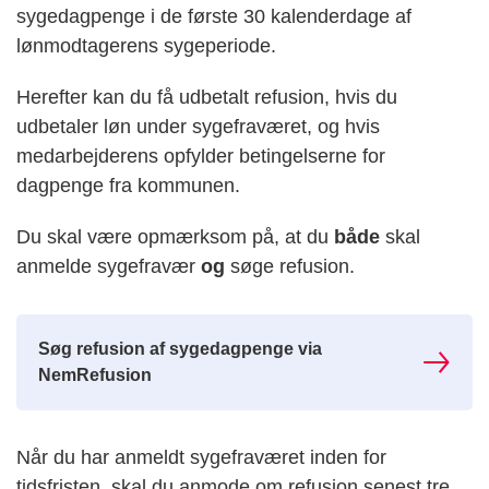
sygedagpenge i de første 30 kalenderdage af
lønmodtagerens sygeperiode.
Herefter kan du få udbetalt refusion, hvis du
udbetaler løn under sygefraværet, og hvis
medarbejderens opfylder betingelserne for
dagpenge fra kommunen.
Du skal være opmærksom på, at du
både
skal
anmelde sygefravær
og
søge refusion.
Søg refusion af sygedagpenge via
NemRefusion
Når du har anmeldt sygefraværet inden for
tidsfristen, skal du anmode om refusion senest tre