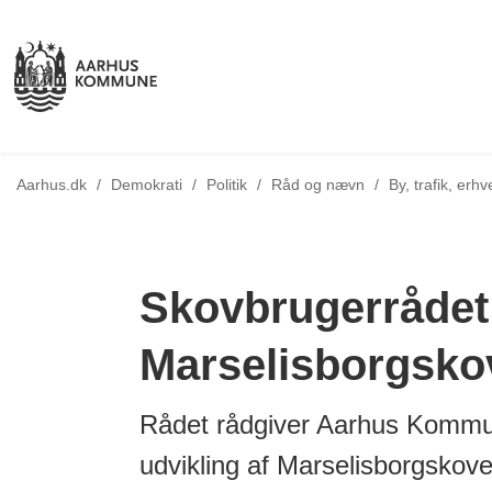
Tilbage til
Aarhus.dk
/
Demokrati
/
Politik
/
Råd og nævn
/
By, trafik, erhv
Skovbrugerrådet
Marselisborgsko
Rådet rådgiver Aarhus Kommun
udvikling af Marselisborgskov