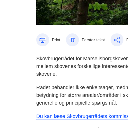
Print
Forstør tekst
Skovbrugerrådet for Marselisborgskovene
mellem skovenes forskellige interessent
skovene.
Rådet behandler ikke enkeltsager, medm
betydning for større arealer/områder i s
generelle og principielle spørgsmål.
Du kan læse Skovbrugerrådets kommiss