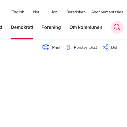
English
Nyt
Job
Beredskab
Abonnementsside
d
Demokrati
Forening
Om kommunen
Print
Forstør tekst
Del