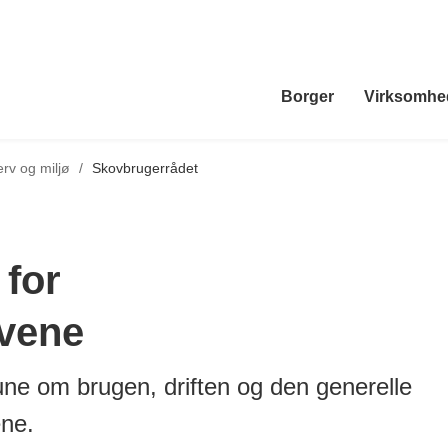
Borger
Virksomhe
erv og miljø
/
Skovbrugerrådet
 for
vene
e om brugen, driften og den generelle
ene.