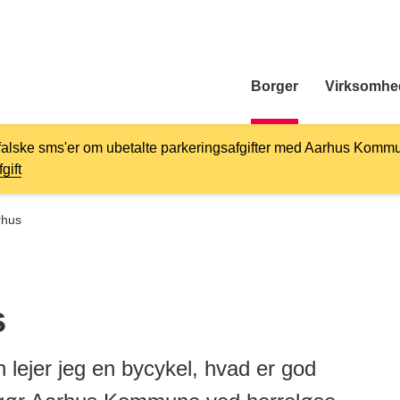
Borger
Virksomhe
falske sms'er om ubetalte parkeringsafgifter med Aarhus Kommu
gift
rhus
s
 lejer jeg en bycykel, hvad er god