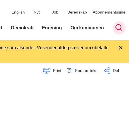
English
Nyt
Job
Beredskab
Abonnementsside
d
Demokrati
Forening
Om kommunen
ne som afsender. Vi sender aldrig sms'er om ubetalte
Print
Forstør tekst
Del