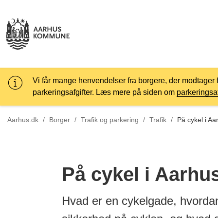
Vi får mange henvendelser fra borgere, der modtager 
parkeringsafgifter. Læs mere på siden om
parkeringsaf
Tilbage til
Aarhus.dk
/
Borger
/
Trafik og parkering
/
Trafik
/
På cykel i Aa
På cykel i Aarhu
Hvad er en cykelgade, hvordan