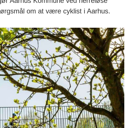
 gør Aarhus Kommune ved herreløse
pørgsmål om at være cyklist i Aarhus.