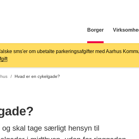
Borger
Virksomhe
falske sms'er om ubetalte parkeringsafgifter med Aarhus Kommu
gift
rhus
/
Hvad er en cykelgade?
lgade?
 og skal tage særligt hensyn til