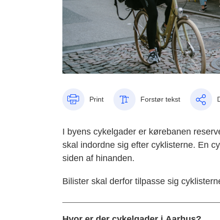
Print
Forstør tekst
I byens cykelgader er kørebanen reserver
skal indordne sig efter cyklisterne.
En cy
siden af hinanden.
Bilister skal derfor tilpasse sig cyklist
Hvor er der cykelgader i Aarhus?