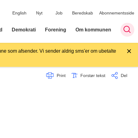
English
Nyt
Job
Beredskab
Abonnementsside
d
Demokrati
Forening
Om kommunen
ne som afsender. Vi sender aldrig sms'er om ubetalte
Print
Forstør tekst
Del