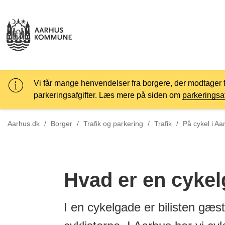
Vi får mange henvendelser fra borgere, der modtager 
parkeringsafgifter. Læs mere på siden om
parkeringsaf
Tilbage til
Aarhus.dk
/
Borger
/
Trafik og parkering
/
Trafik
/
På cykel i Aa
Hvad er en cyke
I en cykelgade er bilisten gæst