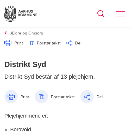
Ældre og Omsorg
Print
Forstør tekst
Del
Distrikt Syd
Distrikt Syd består af 13 plejehjem.
Print
Forstør tekst
Del
Plejehjemmene er:
Borgvold