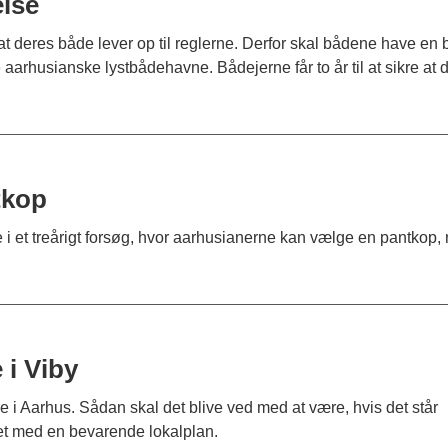
else
at deres både lever op til reglerne. Derfor skal bådene have en b
arhusianske lystbådehavne. Bådejerne får to år til at sikre at d
tkop
i et treårigt forsøg, hvor aarhusianerne kan vælge en pantkop, 
 i Viby
e i Aarhus. Sådan skal det blive ved med at være, hvis det står
det med en bevarende lokalplan.