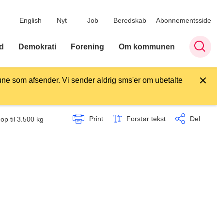
English
Nyt
Job
Beredskab
Abonnementsside
d
Demokrati
Forening
Om kommunen
ne som afsender. Vi sender aldrig sms'er om ubetalte
Print
Forstør tekst
Del
op til 3.500 kg