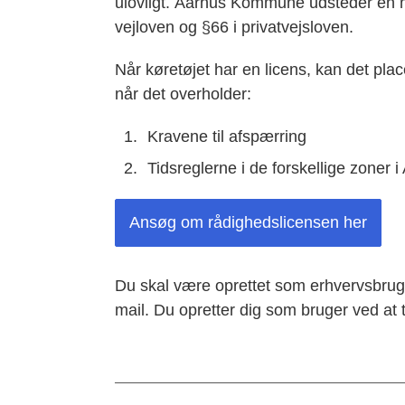
ulovligt. Aarhus Kommune udsteder en midl
vejloven og §66 i privatvejsloven.
Når køretøjet har en licens, kan det plac
når det overholder:
Kravene til afspærring
Tidsreglerne i de forskellige zoner i
Ansøg om rådighedslicensen her
Du skal være oprettet som erhvervsbruge
mail. Du opretter dig som bruger ved at t