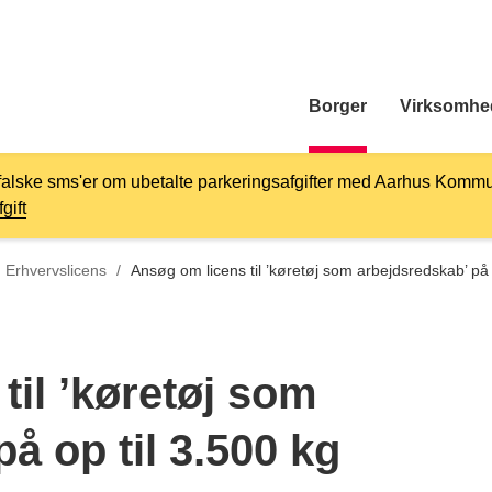
Borger
Virksomhe
falske sms'er om ubetalte parkeringsafgifter med Aarhus Kommu
gift
Tilbage til
Erhvervslicens
/
Ansøg om licens til ’køretøj som arbejdsredskab’ på 
til ’køretøj som
å op til 3.500 kg