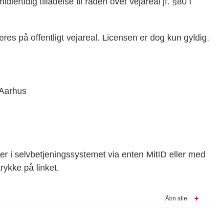
ertidig tilladelse til råden over vejareal jf. §80 i
eres på offentligt vejareal. Licensen er dog kun gyldig,
 Aarhus
r i selvbetjeningssystemet via enten MitID eller med
rykke på linket.
Åbn alle