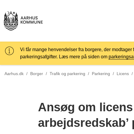
Vi får mange henvendelser fra borgere, der modtager 
parkeringsafgifter. Læs mere på siden om
parkeringsaf
Aarhus.dk
/
Borger
/
Trafik og parkering
/
Parkering
/
Licens
/
Ansøg om licens 
arbejdsredskab’ p