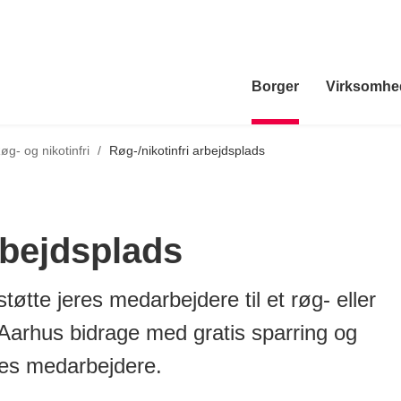
Borger
Virksomhe
ilbage til
øg- og nikotinfri
/
Røg-/nikotinfri arbejdsplads
rbejdsplads
øtte jeres medarbejdere til et røg- eller
 Aarhus bidrage med gratis sparring og
res medarbejdere.