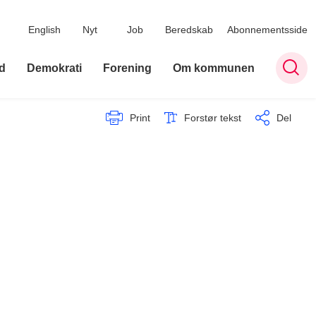
English
Nyt
Job
Beredskab
Abonnementsside
d
Demokrati
Forening
Om kommunen
Print
Forstør tekst
Del