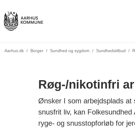
T
Aarhus.dk
/
Borger
/
Sundhed og sygdom
/
Sundhedstilbud
/
R
Røg-/nikotinfri a
Ønsker I som arbejdsplads at st
snusfrit liv, kan Folkesundhed
ryge- og snusstopforløb for je