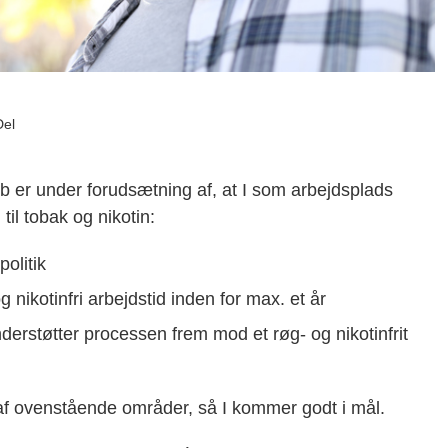
Del
øb er under forudsætning af, at I som arbejdsplads
til tobak og nikotin:
olitik
g nikotinfri arbejdstid inden for max. et år
nderstøtter processen frem mod et røg- og nikotinfrit
n af ovenstående områder, så I kommer godt i mål.