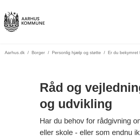
Tilbage til
Aarhus.dk
/
Borger
/
Personlig hjælp og støtte
/
Er du bekymret fo
Råd og vejledning
og udvikling
Har du behov for rådgivning om 
eller skole - eller som endnu i