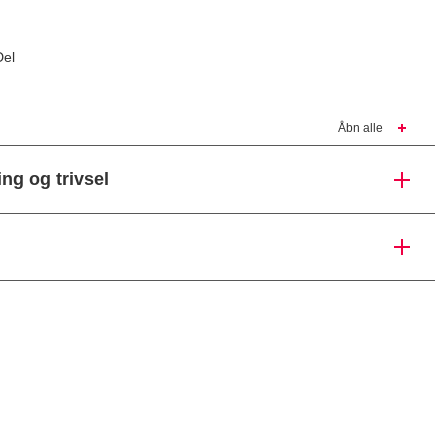
Del
Åbn alle
ng og trivsel