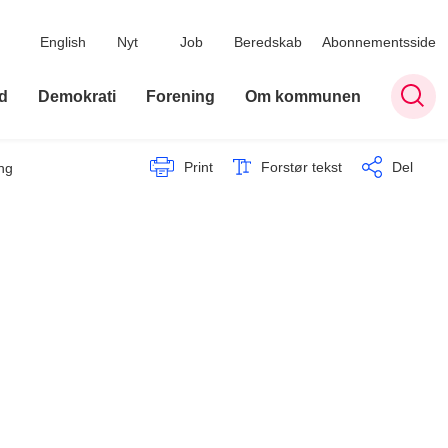
English
Nyt
Job
Beredskab
Abonnementsside
d
Demokrati
Forening
Om kommunen
Print
Forstør tekst
Del
ing