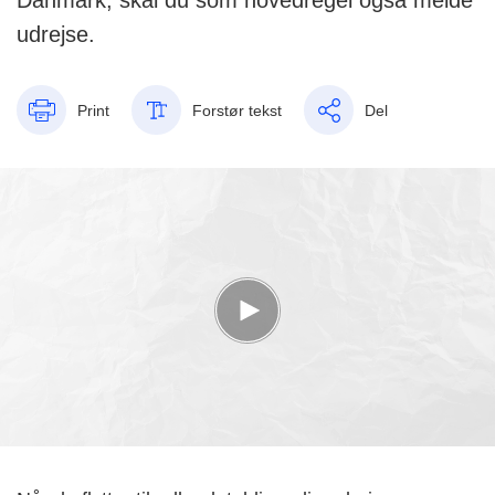
Danmark, skal du som hovedregel også melde
udrejse.
Print
Forstør tekst
Del