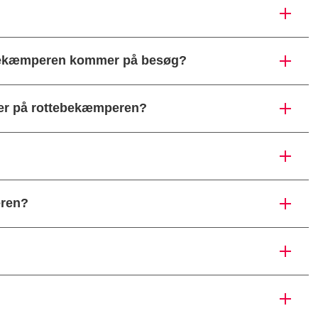
ebekæmperen kommer på besøg?
ter på rottebekæmperen?
eren?