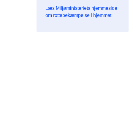
Læs Miljøministeriets hjemmeside
om rottebekæmpelse i hjemmet