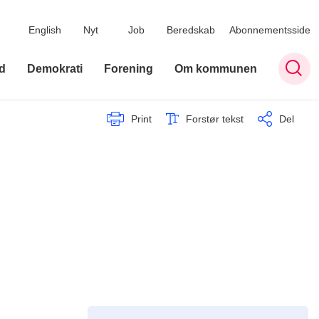
English
Nyt
Job
Beredskab
Abonnementsside
d
Demokrati
Forening
Om kommunen
Print
Forstør tekst
Del