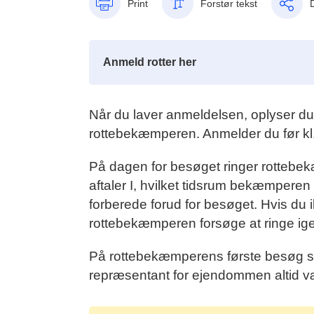
Print
Forstør tekst
Anmeld rotter her
Når du laver anmeldelsen, oplyser du
rottebekæmperen. Anmelder du før kl
På dagen for besøget ringer rottebekæ
aftaler I, hvilket tidsrum bekæmpere
forberede forud for besøget. Hvis du i
rottebekæmperen forsøge at ringe ig
På rottebekæmperens første besøg sk
repræsentant for ejendommen altid vær