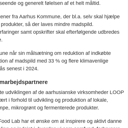
ende og generelt følelsen af et helt måltid.
økkener fra Aarhus Kommune, der bl.a. selv skal hjælpe
 produkter, så der laves mindre madspild.
aringer samt opskrifter skal efterfølgende udbredes
e.
mmune når sin målsætning om reduktion af indkøbte
ion af madspild med 33 % og flere klimavenlige
ås senest i 2024.
amarbejdspartnere
tøtte udviklingen af de aarhusianske virksomheder LOOP
 i forhold til udvikling og produktion af lokale,
pe, mikrogrønt og fermenterede produkter.
od Lab har et ønske om at inspirere og aktivt danne