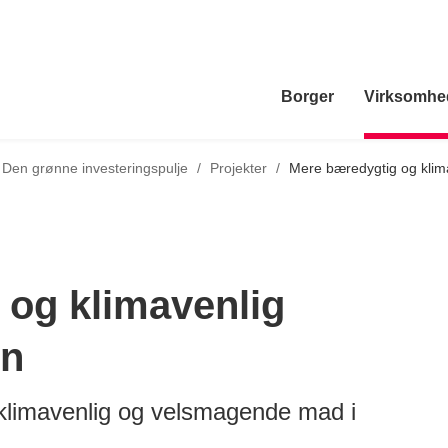
Borger
Virksomhe
Tilbage til
Den grønne investeringspulje
/
Projekter
/
Mere bæredygtig og klim
 og klimavenlig
on
 klimavenlig og velsmagende mad i