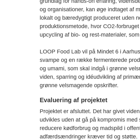
grundlag for hands-on erfaring, vidensde
og organisationer, kan øge indtaget af 
lokalt og bæredygtigt produceret uden n
produktionsmetode, hvor CO2-forbruget
upcycling af bio- og rest-materialer, som 
LOOP Food Lab vil på Mindet 6 i Aarhu
svampe og en række fermenterede produkt
og umami, som skal indgå i grønne vels
viden, sparring og idéudvikling af primæ
grønne velsmagende opskrifter.
Evaluering af projektet
Projektet er afsluttet. Det har givet vi
udvikles uden at gå på kompromis med s
reducere kødforbrug og madspild i offentl
adfærdsændringer kræver tid og støtte.