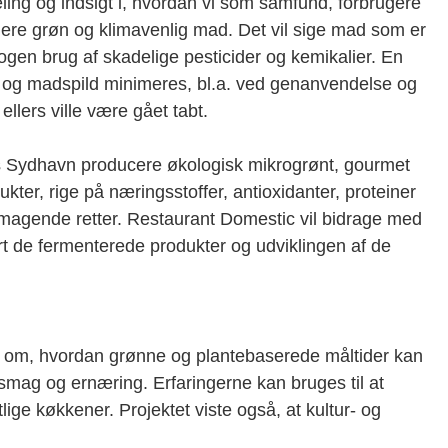
ling og indsigt i, hvordan vi som samfund, forbrugere
mere grøn og klimavenlig mad. Det vil sige mad som er
ogen brug af skadelige pesticider og kemikalier. En
 og madspild minimeres, bl.a. ved genanvendelse og
ellers ville være gået tabt.
s Sydhavn producere økologisk mikrogrønt, gourmet
er, rige på næringsstoffer, antioxidanter, proteiner
magende retter. Restaurant Domestic vil bidrage med
rt de fermenterede produkter og udviklingen af de
den om, hvordan grønne og plantebaserede måltider kan
mag og ernæring. Erfaringerne kan bruges til at
ige køkkener. Projektet viste også, at kultur- og