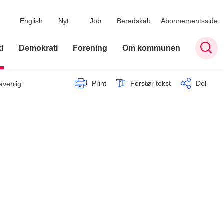
English
Nyt
Job
Beredskab
Abonnementsside
d
Demokrati
Forening
Om kommunen
Print
Forstør tekst
Del
avenlig