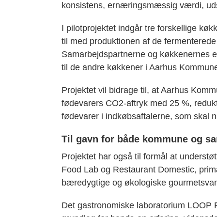
konsistens, ernæringsmæssig værdi, udse
I pilotprojektet indgår tre forskellige k
til med produktionen af de fermenterede
Samarbejdspartnerne og køkkenernes erf
til de andre køkkener i Aarhus Kommun
Projektet vil bidrage til, at Aarhus Ko
fødevarers CO2-aftryk med 25 %, redukt
fødevarer i indkøbsaftalerne, som skal n
Til gavn for både kommune og s
Projektet har også til formål at unders
Food Lab og Restaurant Domestic, primært
bæredygtige og økologiske gourmetsvam
Det gastronomiske laboratorium LOOP Fo