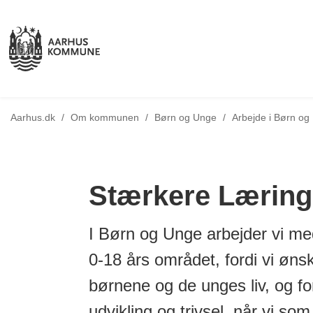
Tilbage til
Aarhus.dk
/
Om kommunen
/
Børn og Unge
/
Arbejde i Børn og
Stærkere Læring
I Børn og Unge arbejder vi me
0-18 års området, fordi vi ø
børnene og de unges liv, og fo
udvikling og trivsel, når vi so