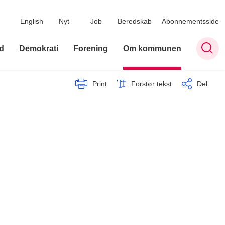
English
Nyt
Job
Beredskab
Abonnementsside
d
Demokrati
Forening
Om kommunen
Print
Forstør tekst
Del