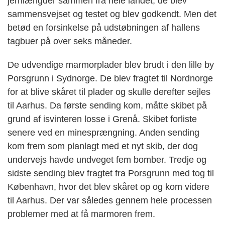
jernlængder sammen fra hele landet, de blev
sammensvejset og testet og blev godkendt. Men det
betød en forsinkelse på udstøbningen af hallens
tagbuer på over seks måneder.
De udvendige marmorplader blev brudt i den lille by
Porsgrunn i Sydnorge. De blev fragtet til Nordnorge
for at blive skåret til plader og skulle derefter sejles
til Aarhus. Da første sending kom, måtte skibet på
grund af isvinteren losse i Grenå. Skibet forliste
senere ved en minesprængning. Anden sending
kom frem som planlagt med et nyt skib, der dog
undervejs havde undveget fem bomber. Tredje og
sidste sending blev fragtet fra Porsgrunn med tog til
København, hvor det blev skåret op og kom videre
til Aarhus. Der var således gennem hele processen
problemer med at få marmoren frem.