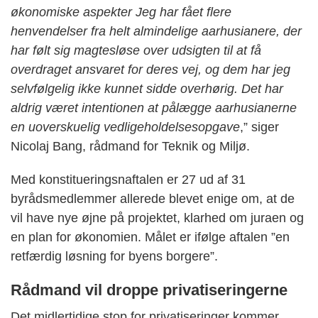
økonomiske aspekter Jeg har fået flere
henvendelser fra helt almindelige aarhusianere, der
har følt sig magtesløse over udsigten til at få
overdraget ansvaret for deres vej, og dem har jeg
selvfølgelig ikke kunnet sidde overhørig. Det har
aldrig været intentionen at pålægge aarhusianerne
en uoverskuelig vedligeholdelsesopgave
,” siger
Nicolaj Bang, rådmand for Teknik og Miljø.
Med konstitueringsnaftalen er 27 ud af 31
byrådsmedlemmer allerede blevet enige om, at de
vil have nye øjne på projektet, klarhed om juraen og
en plan for økonomien. Målet er ifølge aftalen ”en
retfærdig løsning for byens borgere”.
Rådmand vil droppe privatiseringerne
Det midlertidige stop for privatiseringer kommer