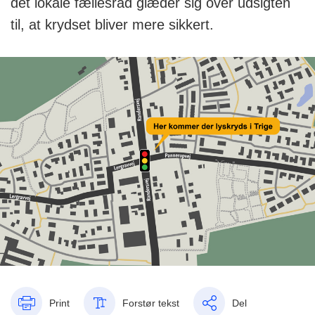
det lokale fællesråd glæder sig over udsigten
til, at krydset bliver mere sikkert.
Print
Forstør tekst
Del