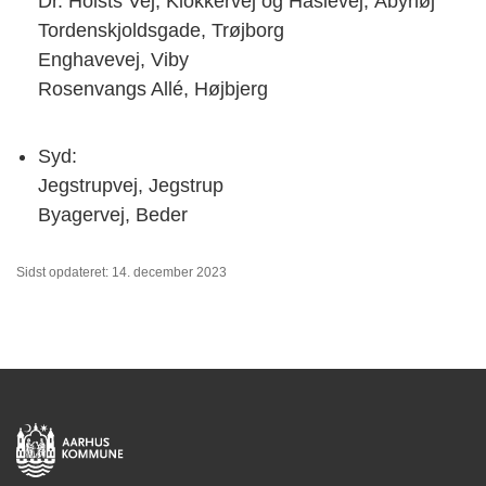
Dr. Holsts Vej, Klokkervej og Haslevej, Åbyhøj
Tordenskjoldsgade, Trøjborg
Enghavevej, Viby
Rosenvangs Allé, Højbjerg
Syd:
Jegstrupvej, Jegstrup
Byagervej, Beder
Sidst opdateret: 14. december 2023