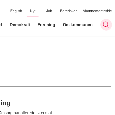
English
Nyt
Job
Beredskab
Abonnementsside
d
Demokrati
Forening
Om kommunen
ling
 Omsorg har allerede iværksat