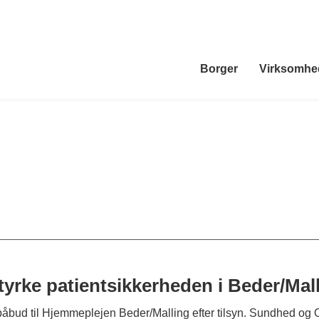
Borger
Virksomhe
yrke patientsikkerheden i Beder/Mal
t påbud til Hjemmeplejen Beder/Malling efter tilsyn. Sundhed og