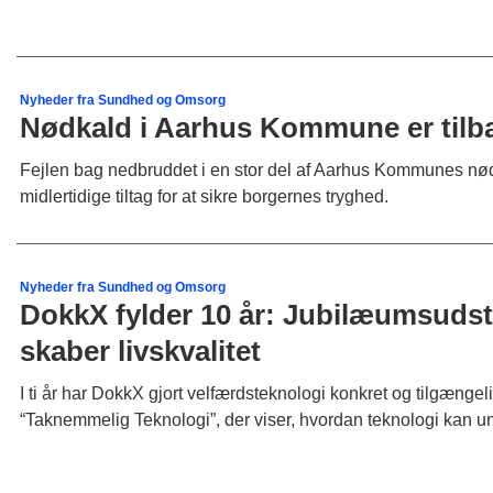
Nyheder fra Sundhed og Omsorg
Nødkald i Aarhus Kommune er tilbag
Fejlen bag nedbruddet i en stor del af Aarhus Kommunes nødk
midlertidige tiltag for at sikre borgernes tryghed.
Nyheder fra Sundhed og Omsorg
DokkX fylder 10 år: Jubilæumsudsti
skaber livskvalitet
I ti år har DokkX gjort velfærdsteknologi konkret og tilgænge
“Taknemmelig Teknologi”, der viser, hvordan teknologi kan und