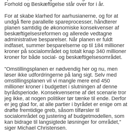
Forhold og Beskæftigelse står over for i år.
For at skabe klarhed for aarhusianerne, og for at
undgå flere parallelle spareprocesser, håndterer
planen samtidig de økonomiske konsekvenser af
beskæftigelsesreformen og allerede vedtagne
administrative besparelser. Når planen er fuldt
indfaset, summer besparelserne op til 184 millioner
kroner på socialområdet og totalt knap 340 millioner
kroner for både social- og beskæftigelsesområdet.
”Omstillingsplanen er nødvendig her og nu, men
løser ikke udfordringerne på lang sigt. Selv med
omstillingsplanen vil vi mangle mere end 450
millioner kroner i budgettet i slutningen af denne
byrådsperiode. Konsekvenserne af det scenarie tror
jeg ikke, at nogen politiker tør tænke til ende.
Derfor
er jeg glad for, at alle partier i byrådet er enige om at
drøfte fremtidige greb, såsom tilførsler til
socialområdet og justering af budgetmodellen, som
kan bidrage til langsigtede løsninger for området,”
siger Michael Christensen.