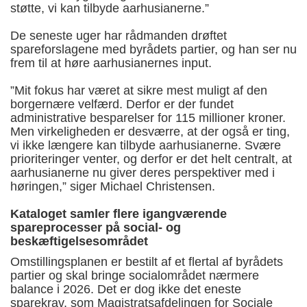
støtte, vi kan tilbyde aarhusianerne.”
De seneste uger har rådmanden drøftet
spareforslagene med byrådets partier, og han ser nu
frem til at høre aarhusianernes input.
”Mit fokus har været at sikre mest muligt af den
borgernære velfærd. Derfor er der fundet
administrative besparelser for 115 millioner kroner.
Men virkeligheden er desværre, at der også er ting,
vi ikke længere kan tilbyde aarhusianerne. Svære
prioriteringer venter, og derfor er det helt centralt, at
aarhusianerne nu giver deres perspektiver med i
høringen,” siger Michael Christensen.
Kataloget samler flere igangværende
spareprocesser på social- og
beskæftigelsesområdet
Omstillingsplanen er bestilt af et flertal af byrådets
partier og skal bringe socialområdet nærmere
balance i 2026. Det er dog ikke det eneste
sparekrav, som Magistratsafdelingen for Sociale