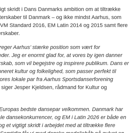
igt skridt i Dans Danmarks ambition om at tiltrække
terskaber til Danmark – og ikke mindst Aarhus, som
et VM Standard 2016, EM Latin 2014 og 2015 samt flere
rskaber.
reger Aarhus’ stærke position som vært for
eder. Jeg er enormt glad for, at vores by igen danner
kab, som vil begejstre og inspirere publikum. Dans er
neret kultur og folkelighed, som passer perfekt til
vores lokale par fra Aarhus Sportsdanserforening
siger Jesper Kjeldsen, rådmand for Kultur og
de Europas bedste dansepar velkommen. Danmark har
onale dansekonkurrencer, og EM i Latin 2026 er både en
 et vigtigt skridt i arbejdet med at tiltrække flere