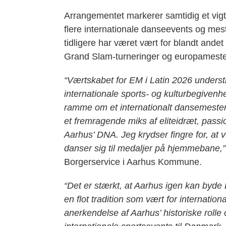
Arrangementet markerer samtidig et vigt
flere internationale danseevents og mes
tidligere har været vært for blandt and
Grand Slam-turneringer og europameste
“Værtskabet for EM i Latin 2026 underst
internationale sports- og kulturbegivenh
ramme om et internationalt dansemesters
et fremragende miks af eliteidræt, passio
Aarhus’ DNA. Jeg krydser fingre for, at 
danser sig til medaljer på hjemmebane,”
Borgerservice i Aarhus Kommune.
“Det er stærkt, at Aarhus igen kan by
en flot tradition som vært for internati
anerkendelse af Aarhus’ historiske rolle og