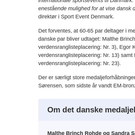
internationale sportsevents til Danmark
enestående mulighed for at vise dansk d
direktør i Sport Event Denmark.
Det forventes, at 60-65 par deltager i m
danske par bliver udtaget: Malthe Brin
verdensranglisteplacering: Nr. 3), Egor
verdensranglisteplacering: Nr. 13) samt
verdensranglisteplacering: Nr. 23).
Der er særligt store medaljeforhåbning
Sørensen, som sidste år vandt EM-bronz
Om det danske medalje
Malthe Brinch Rohde og Sandra S