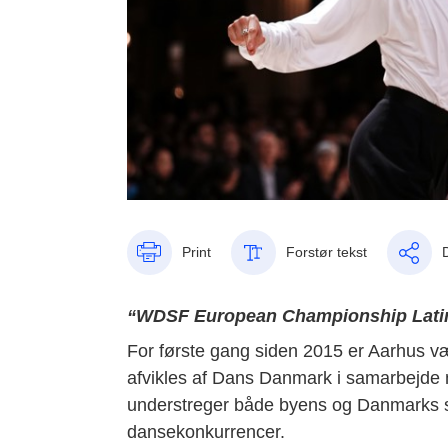
Print
Forstør tekst
“WDSF European Championship Latin 2
For første gang siden 2015 er Aarhus væ
afvikles af Dans Danmark i samarbejd
understreger både byens og Danmarks st
dansekonkurrencer.