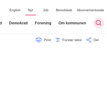
English
Nyt
Job
Beredskab
Abonnementsside
d
Demokrati
Forening
Om kommunen
Print
Forstør tekst
Del