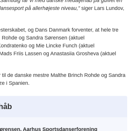
. Samtidig får vi med danske medaljehåb på gulvet en
ansesport på allerhøjeste niveau,”
siger Lars Lundov,
esterskabet, og Dans Danmark forventer, at hele tre
ch Rohde og Sandra Sørensen (aktuel
 Kondratenko og Mie Lincke Funch (aktuel
 Mads Friis Lassen og Anastasiia Grosheva (aktuel
er til de danske mestre Malthe Brinch Rohde og Sandra
e i Spanien.
håb
ørensen, Aarhus Sportsdanserforening