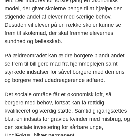
løft. Der indføres for første gang en økonomisk
model, der giver skolerne penge til at hjælpe den
stigende andel af elever med særlige behov.
Desuden vil elever på en række skoler kunne se
frem til skolemad, der skal fremme elevernes
sundhed og fællesskab.
På ældreområdet kan ældre borgere blandt andet
se frem til billigere mad fra hjemmeplejen samt
styrkede indsatser for såvel borgere med demens
og borgere med udadreagerende adfærd.
Det sociale område får et økonomisk løft, så
borgere med behov, fortsat kan få rettidig,
kvalificeret og værdig støtte. Samtidig igangsættes
bl.a. en indsats for gravide kvinder med misbrug, og
den sociale investering for sårbare unge,
UngiFokus, bliver permanent.