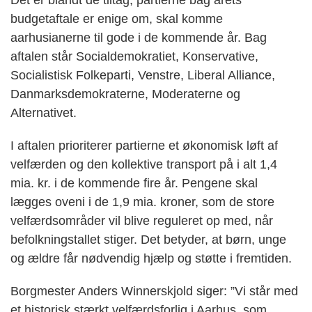
Det er blandt de tiltag, partierne bag årets
budgetaftale er enige om, skal komme
aarhusianerne til gode i de kommende år. Bag
aftalen står Socialdemokratiet, Konservative,
Socialistisk Folkeparti, Venstre, Liberal Alliance,
Danmarksdemokraterne, Moderaterne og
Alternativet.
I aftalen prioriterer partierne et økonomisk løft af
velfærden og den kollektive transport på i alt 1,4
mia. kr. i de kommende fire år. Pengene skal
lægges oveni i de 1,9 mia. kroner, som de store
velfærdsområder vil blive reguleret op med, når
befolkningstallet stiger. Det betyder, at børn, unge
og ældre får nødvendig hjælp og støtte i fremtiden.
Borgmester Anders Winnerskjold siger: ”Vi står med
et historisk stærkt velfærdsforlig i Aarhus, som