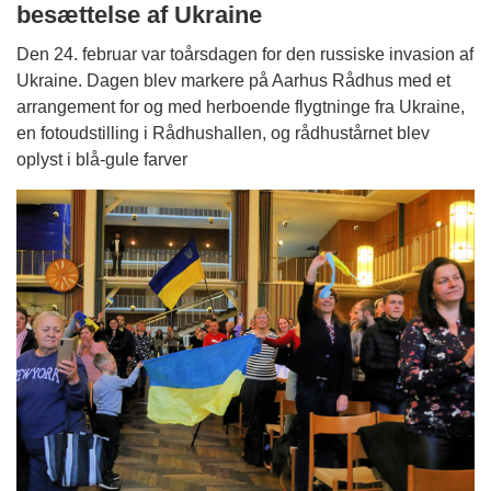
besættelse af Ukraine
Den 24. februar var toårsdagen for den russiske invasion af
Ukraine. Dagen blev markere på Aarhus Rådhus med et
arrangement for og med herboende flygtninge fra Ukraine,
en fotoudstilling i Rådhushallen, og rådhustårnet blev
oplyst i blå-gule farver