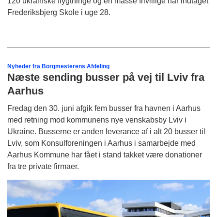
120 ukrainske flygtninge og en masse frivillige har indtaget
Frederiksbjerg Skole i uge 28.
Nyheder fra Borgmesterens Afdeling
Næste sending busser på vej til Lviv fra
Aarhus
Fredag den 30. juni afgik fem busser fra havnen i Aarhus
med retning mod kommunens nye venskabsby Lviv i
Ukraine. Busserne er anden leverance af i alt 20 busser til
Lviv, som Konsulforeningen i Aarhus i samarbejde med
Aarhus Kommune har fået i stand takket være donationer
fra tre private firmaer.