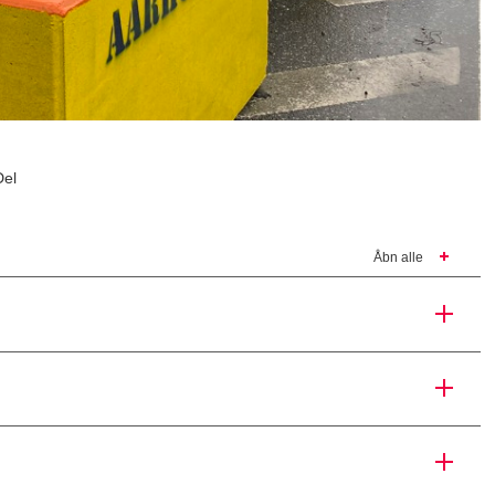
Del
Åbn alle