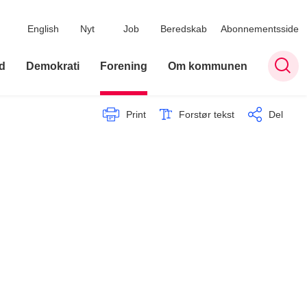
English
Nyt
Job
Beredskab
Abonnementsside
d
Demokrati
Forening
Om kommunen
Print
Forstør tekst
Del