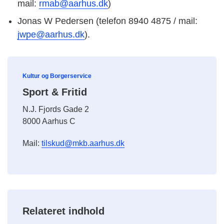
mail:
rmab@aarhus.dk
)
Jonas W Pedersen (telefon 8940 4875 / mail:
jwpe@aarhus.dk
).
Kultur og Borgerservice
Sport & Fritid
N.J. Fjords Gade 2
8000 Aarhus C
Mail:
tilskud@mkb.aarhus.dk
Relateret indhold