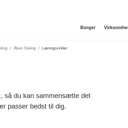
Borger
Virksomhe
Tilbage til
ling
/
Åben Dialog
/
Læringscirkler
let, så du kan sammensætte det
r passer bedst til dig.