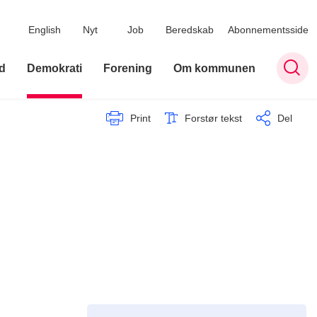
English
Nyt
Job
Beredskab
Abonnementsside
d
Demokrati
Forening
Om kommunen
Print
Forstør tekst
Del