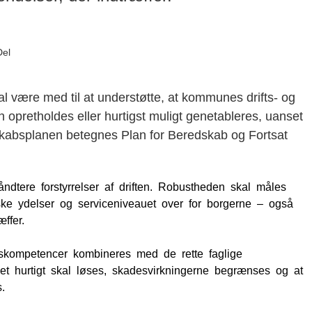
Del
være med til at understøtte, at kommunes drifts- og
 opretholdes eller hurtigst muligt genetableres, uanset
dskabsplanen betegnes Plan for Beredskab og Fortsat
dtere forstyrrelser af driften. Robustheden skal måles
ske ydelser og serviceniveauet over for borgerne – også
ffer.
ngskompetencer kombineres med de rette faglige
 hurtigt skal løses, skadesvirkningerne begrænses og at
.