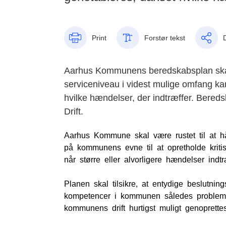
Print
Forstør tekst
Aarhus Kommunens beredskabsplan skal 
serviceniveau i videst mulige omfang kan
hvilke hændelser, der indtræffer. Bere
Drift.
Aarhus Kommune skal være rustet til at hån
på kommunens evne til at opretholde kriti
når større eller alvorligere hændelser indtræ
Planen skal tilsikre, at entydige beslutni
kompetencer i kommunen således problemet
kommunens drift hurtigst muligt genoprettes