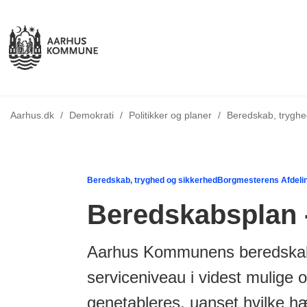
Tilbage til
Aarhus.dk
/
Demokrati
/
Politikker og planer
/
Beredskab, tryghe
Beredskab, tryghed og sikkerhed
Borgmesterens Afdeli
Beredskabsplan - 
Aarhus Kommunens beredskabsp
serviceniveau i videst mulige o
genetableres, uanset hvilke hæ