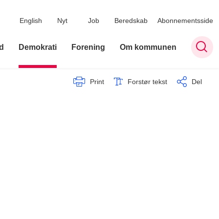
English
Nyt
Job
Beredskab
Abonnementsside
d
Demokrati
Forening
Om kommunen
Print
Forstør tekst
Del