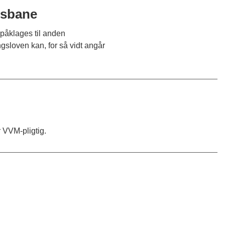
ræsbane
 påklages til anden
gsloven kan, for så vidt angår
r VVM-pligtig.