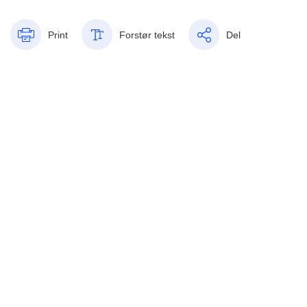
Print
Forstør tekst
Del