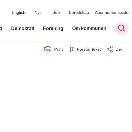
English
Nyt
Job
Beredskab
Abonnementsside
d
Demokrati
Forening
Om kommunen
Print
Forstør tekst
Del