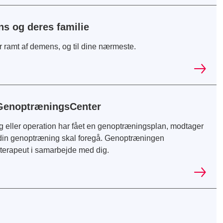
s og deres familie
 er ramt af demens, og til dine nærmeste.
GenoptræningsCenter
g eller operation har fået en genoptræningsplan, modtager
in genoptræning skal foregå. Genoptræningen
goterapeut i samarbejde med dig.