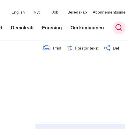
English
Nyt
Job
Beredskab
Abonnementsside
d
Demokrati
Forening
Om kommunen
Print
Forstør tekst
Del