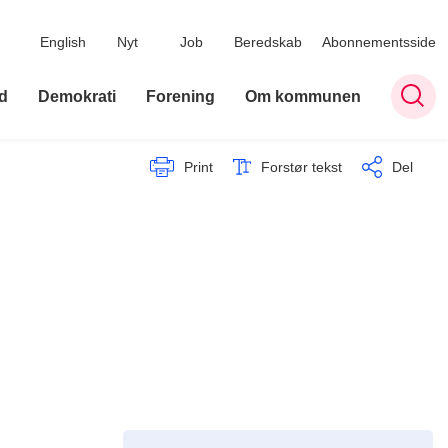
English
Nyt
Job
Beredskab
Abonnementsside
d
Demokrati
Forening
Om kommunen
Print
Forstør tekst
Del