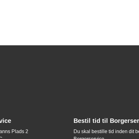
vice
Bestil tid til Borgerse
nns Plads 2
Du skal bestille tid inden dit 
C
Borgerservice.