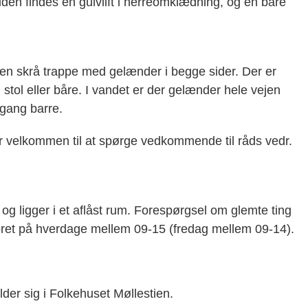
den findes en gulvlift i herreomklædning, og en båre
en skrå trappe med gelænder i begge sider. Der er
stol eller båre. I vandet er der gelænder hele vejen
 gang barre.
er velkommen til at spørge vedkommende til råds vedr.
g ligger i et aflåst rum. Forespørgsel om glemte ting
oret på hverdage mellem 09-15 (fredag mellem 09-14).
lder sig i Folkehuset Møllestien.