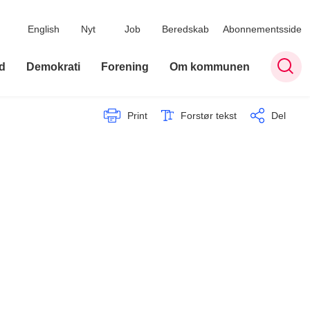
English
Nyt
Job
Beredskab
Abonnementsside
d
Demokrati
Forening
Om kommunen
Print
Forstør tekst
Del