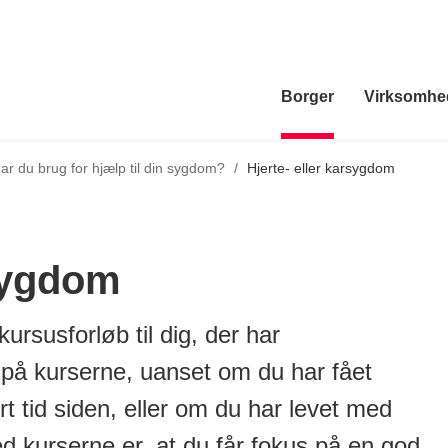
Borger
Virksomhe
ilbage til
ar du brug for hjælp til din sygdom?
/
Hjerte- eller karsygdom
rsygdom
rsusforløb til dig, der har
på kurserne, uanset om du har fået
 tid siden, eller om du har levet med
d kurserne er, at du får fokus på en god