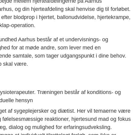
arbejde mellem hjerteafdelingerne på Aarhus
us, og din hjerteafdeling skal henvise dig til forløbet.
 efter blodprop i hjertet, ballonudvidelse, hjertekrampe,
eklap-operation.
sundhed Aarhus består af et undervisnings- og
ighed for at møde andre, som lever med en
dende samtale, som tager udgangspunkt i dine behov.
b skal være.
fysioterapeuter. Træningen består af konditions- og
iduelle hensyn
et af sygeplejersker og diætist. Her vil temaerne være
g følelsesmæssige reaktioner, hjertesund mad og fokus
æg, dialog og mulighed for erfaringsudveksling.