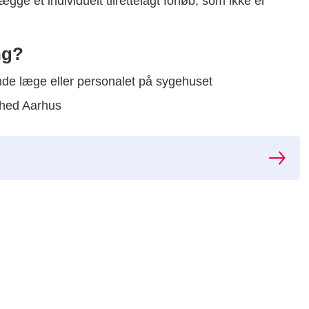
ægge et individuelt tilrettelagt forløb, som ikke er
ng?
ende læge eller personalet på sygehuset
ndhed Aarhus