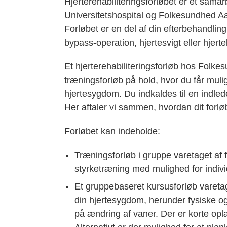
Hjerterehabiliteringsforløbet er et sam
Universitetshospital og Folkesundhed Aarh
Forløbet er en del af din efterbehandling
bypass-operation, hjertesvigt eller hjert
Et hjerterehabiliteringsforløb hos Folke
træningsforløb på hold, hvor du får mul
hjertesygdom. Du indkaldes til en indle
Her aftaler vi sammen, hvordan dit forlø
Forløbet kan indeholde:
Træningsforløb i gruppe varetaget af 
styrketræning med mulighed for indiv
Et gruppebaseret kursusforløb varetag
din hjertesygdom, herunder fysiske o
på ændring af vaner. Der er korte opl