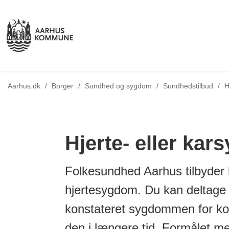
T
Aarhus.dk
/
Borger
/
Sundhed og sygdom
/
Sundhedstilbud
/
H
Hjerte- eller ka
Folkesundhed Aarhus tilbyder ku
hjertesygdom. Du kan deltage 
konstateret sygdommen for kort
den i længere tid. Formålet me