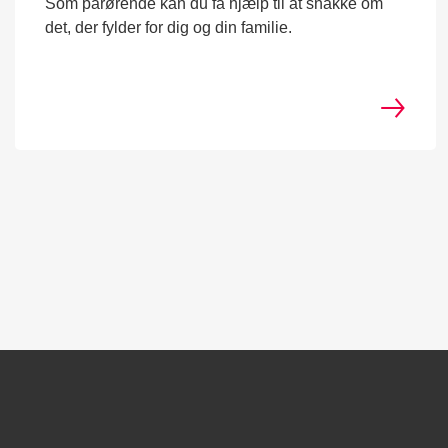
Som pårørende kan du få hjælp til at snakke om
det, der fylder for dig og din familie.