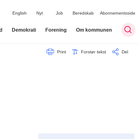
English
Nyt
Job
Beredskab
Abonnementsside
d
Demokrati
Forening
Om kommunen
Print
Forstør tekst
Del