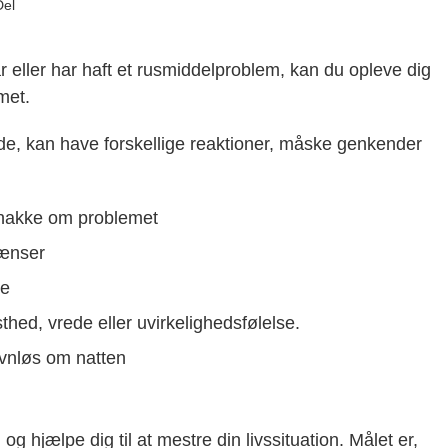
Del
r eller har haft et rusmiddelproblem, kan du opleve dig
met.
de, kan have forskellige reaktioner, måske genkender
snakke om problemet
rænser
te
hed, vrede eller uvirkelighedsfølelse.
søvnløs om natten
g og hjælpe dig til at mestre din livssituation. Målet er,