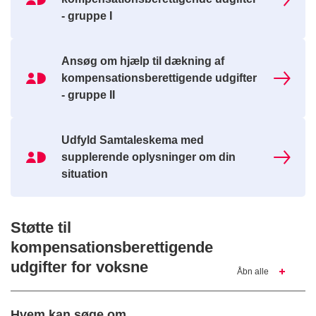
MitId
- gruppe I
Ikon
Ansøg om hjælp til dækning af
kompensationsberettigende udgifter
MitId
- gruppe II
Ikon
Udfyld Samtaleskema med
supplerende oplysninger om din
MitId
situation
Ikon
Støtte til
kompensationsberettigende
udgifter for voksne
Åbn alle
Hvem kan søge om