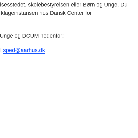
elsesstedet, skolebestyrelsen eller Børn og Unge. Du
il klageinstansen hos Dansk Center for
og Unge og DCUM nedenfor:
il
sped@aarhus.dk