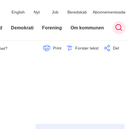
English
Nyt
Job
Beredskab
Abonnementsside
d
Demokrati
Forening
Om kommunen
Print
Forstør tekst
Del
bet?