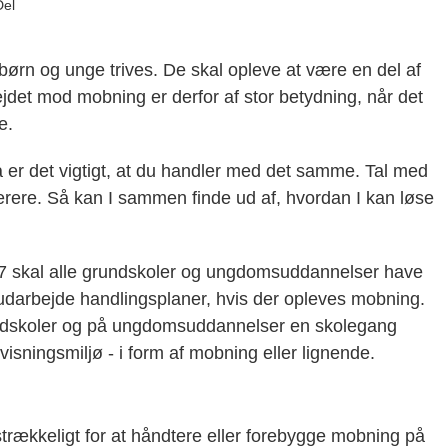
Del
 børn og unge trives. De skal opleve at være en del af
ejdet mod mobning er derfor af stor betydning, når det
e.
å er det vigtigt, at du handler med det samme. Tal med
rere. Så kan I sammen finde ud af, hvordan I kan løse
017 skal alle grundskoler og ungdomsuddannelser have
 udarbejde handlingsplaner, hvis der opleves mobning.
grundskoler og på ungdomsuddannelser en skolegang
sningsmiljø - i form af mobning eller lignende.
ilstrækkeligt for at håndtere eller forebygge mobning på