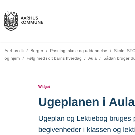
Aarhus.dk
/
Borger
/
Pasning, skole og uddannelse
/
Skole, SFO
Tilbage til
og hjem
/
Følg med i dit barns hverdag
/
Aula
/
Sådan bruger du
Widget
Ugeplanen i Aula
Ugeplan og Lektiebog bruges p
begivenheder i klassen og lekti