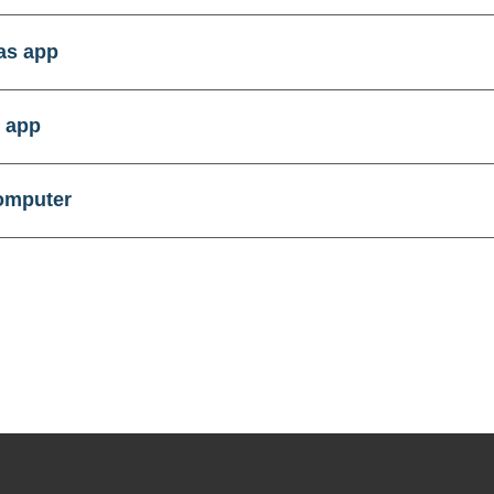
as app
 app
omputer