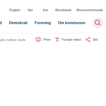
English
Nyt
Job
Beredskab
Abonnementsside
d
Demokrati
Forening
Om kommunen
Print
Forstør tekst
Del
jde mellem skole