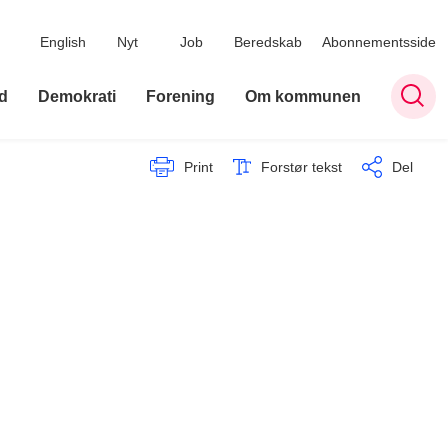
English
Nyt
Job
Beredskab
Abonnementsside
d
Demokrati
Forening
Om kommunen
Print
Forstør tekst
Del