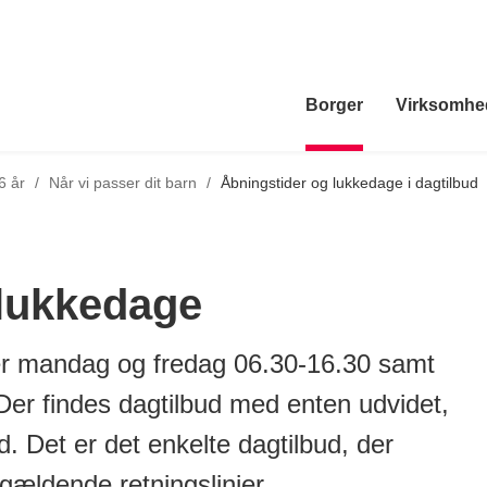
Borger
Virksomhe
Tilbage til
6 år
/
Når vi passer dit barn
/
Åbningstider og lukkedage i dagtilbud
 lukkedage
 er mandag og fredag 06.30-16.30 samt
 Der findes dagtilbud med enten udvidet,
d. Det er det enkelte dagtilbud, der
gældende retningslinjer.